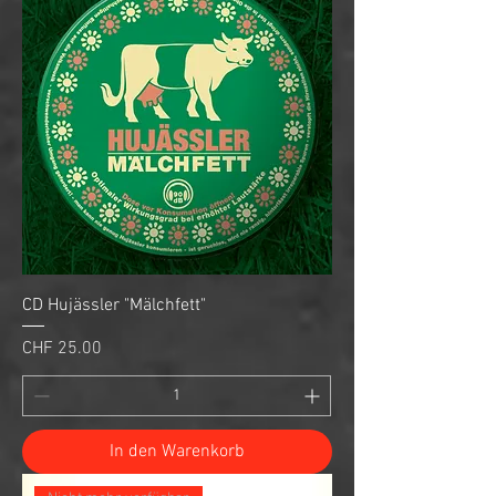
CD Hujässler "Mälchfett"
Preis
CHF 25.00
In den Warenkorb