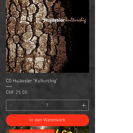
CD Hujässler "Kulturchig"
Preis
CHF 25.00
In den Warenkorb
Nicht mehr verfügbar