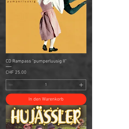
CD Rampass "pumperluusig II"
Preis
CHF 25.00
In den Warenkorb