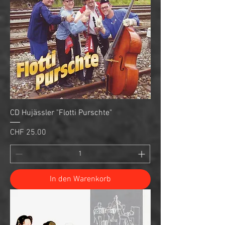
CD Hujässler "Flotti Purschte"
Preis
CHF 25.00
In den Warenkorb