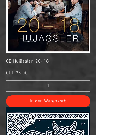
CD Hujässler "20-'18"
Preis
CHF 25.00
In den Warenkorb